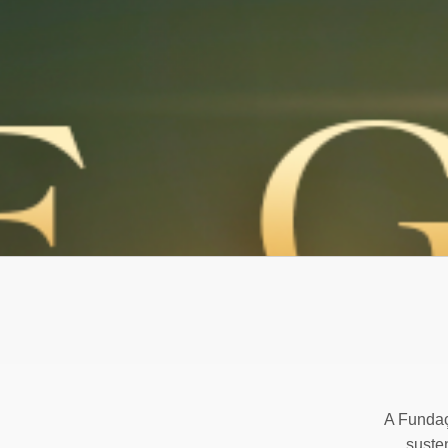
A Fundaç
suste