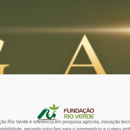
ão Rio Verde é referência em pesquisa agrícola, inovação tecn
ntabilidade, gerando soluções para o agronegócio e o meio amb