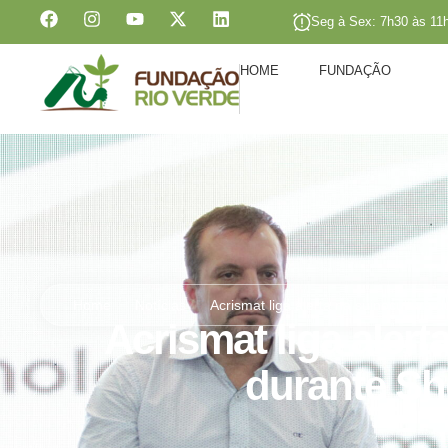
Seg à Sex: 7h30 às 11
HOME
FUNDAÇÃO
Home
Notícias
Acrismat liga alerta na suinocultura 
Acrismat liga alert
durante Sh