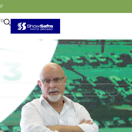
07
TO