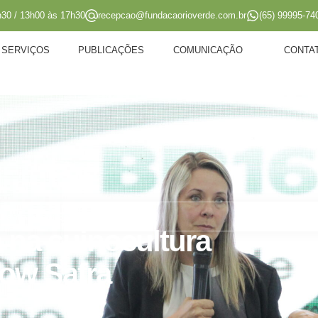
h30 / 13h00 às 17h30
recepcao@fundacaorioverde.com.br
(65) 99995-74
SERVIÇOS
PUBLICAÇÕES
COMUNICAÇÃO
CONTA
durante Show Safra
a na suinocultura
ow Safra