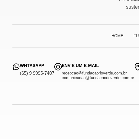
suste
HOME
FU
WHTASAPP
ENVIE UM E-MAIL
(65) 9 9995-7407
recepcao@fundacaorioverde.com.br
comunicacao@fundacaorioverde.com.br