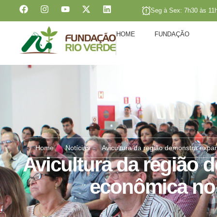
Seg à Sex: 7h30 às 11
HOME
FUNDAÇÃO
Home
Notícias
Avicultura da região demonstra exp
Avicultura da região
econômica no