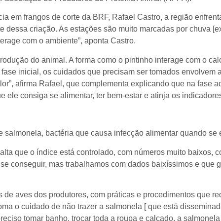
a em frangos de corte da BRF, Rafael Castro, a região enfrent
te dessa criação. As estações são muito marcadas por chuva [e
terage com o ambiente”, aponta Castro.
rodução do animal. A forma como o pintinho interage com o calor
 fase inicial, os cuidados que precisam ser tomados envolvem 
r”, afirma Rafael, que complementa explicando que na fase adul
 ele consiga se alimentar, ter bem-estar e atinja os indicador
e salmonela, bactéria que causa infecção alimentar quando se 
salta que o índice está controlado, com números muito baixos, 
e se conseguir, mas trabalhamos com dados baixíssimos e que 
is de aves dos produtores, com práticas e procedimentos que 
ma o cuidado de não trazer a salmonela [ que está disseminada
preciso tomar banho, trocar toda a roupa e calçado, a salmonela 