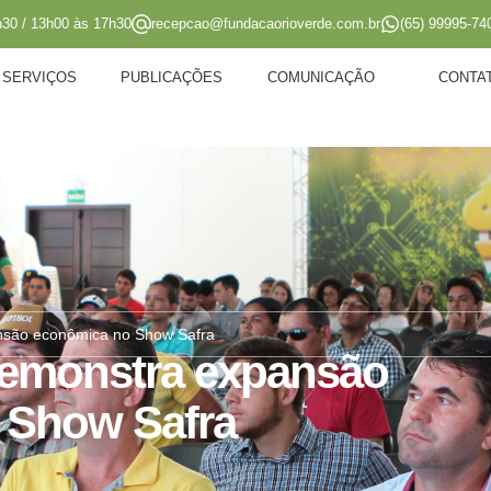
h30 / 13h00 às 17h30
recepcao@fundacaorioverde.com.br
(65) 99995-74
SERVIÇOS
PUBLICAÇÕES
COMUNICAÇÃO
CONTA
ansão econômica no Show Safra
 demonstra expansão
 Show Safra