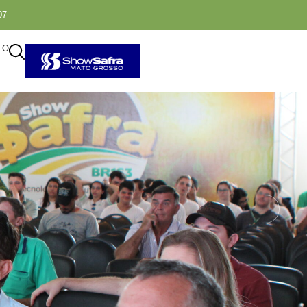
07
TO