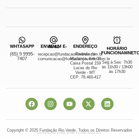
WHTASAPP
ENDEREÇO
ENVIE UM E-MAIL
HORÁRIO
FUNCIONAMNET
(65) 9 9995-
Rodovia da
recepcao@fundacaorioverde.com.br
7407
Mudança, Km 08
comunicacao@fundacaorioverde.com.br
Seg à Sex: 7h30
Caixa Postal 159
às 11h30 / 13h00
Lucas do Rio
às 17h30
Verde - MT
CEP: 78.460-417
Copyright © 2025 Fundação Rio Verde. Todos os Direitos Reservados
DESENVOLVIDO POR FLOW DIGITAL