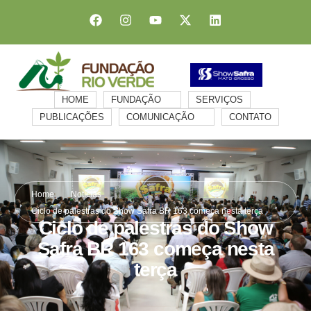
HOME
FUNDAÇÃO
SERVIÇOS
PUBLICAÇÕES
COMUNICAÇÃO
CONTATO
Home
Notícias
Ciclo de palestras do Show Safra BR 163 começa nesta terça
Ciclo de palestras do Show
Safra BR 163 começa nesta
terça