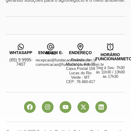
gerando soluções para o agronegócio e o meio ambiente.
WHTASAPP
ENDEREÇO
ENVIE UM E-MAIL
HORÁRIO
FUNCIONAMNET
(65) 9 9995-
Rodovia da
recepcao@fundacaorioverde.com.br
7407
Mudança, Km 08
comunicacao@fundacaorioverde.com.br
Seg à Sex: 7h30
Caixa Postal 159
às 11h30 / 13h00
Lucas do Rio
às 17h30
Verde - MT
CEP: 78.460-417