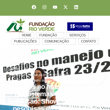
HOME
FUNDAÇÃO
SERVIÇOS
PUBLICAÇÕES
COMUNICAÇÃO
CONTATO
Home
Notícias
Desafios no manejo de pragas em sistemas intensivos de
produção: Show Safra destaca pesquisas da Fundação Rio Verde
Desafios no manejo de pragas
em sistemas intensivos de
produção: Show Safra destaca
pesquisas da Fundação Rio