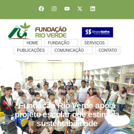
HOME
FUNDAÇÃO
SERVIÇOS
PUBLICAÇÕES
COMUNICAÇÃO
CONTATO
Home
Notícias
Fundação Rio Verde apoia projeto escolar que estimula
sustentabilidade
Fundação Rio Verde apoia
projeto escolar que estimula
sustentabilidade