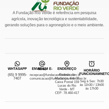
A Fundação Rio Verde é referência em pesquisa
agrícola, inovação tecnológica e sustentabilidade,
gerando soluções para o agronegócio e o meio ambiente.
WHTASAPP
ENDEREÇO
ENVIE UM E-MAIL
HORÁRIO
FUNCIONAMNET
(65) 9 9995-
Rodovia da
recepcao@fundacaorioverde.com.br
7407
Mudança, Km 08
comunicacao@fundacaorioverde.com.br
Seg à Sex: 7h30
Caixa Postal 159
às 11h30 / 13h00
Lucas do Rio
às 17h30
Verde - MT
CEP: 78.460-417