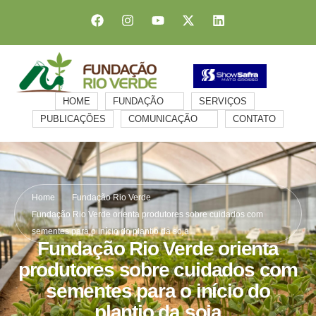
HOME
FUNDAÇÃO
SERVIÇOS
PUBLICAÇÕES
COMUNICAÇÃO
CONTATO
Home
Fundação Rio Verde
Fundação Rio Verde orienta produtores sobre cuidados com
sementes para o início do plantio da soja
Fundação Rio Verde orienta
produtores sobre cuidados com
sementes para o início do
plantio da soja