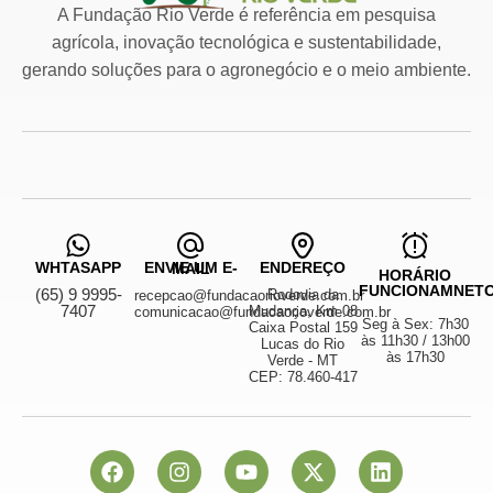
A Fundação Rio Verde é referência em pesquisa
agrícola, inovação tecnológica e sustentabilidade,
gerando soluções para o agronegócio e o meio ambiente.
WHTASAPP
ENDEREÇO
ENVIE UM E-MAIL
HORÁRIO
FUNCIONAMNET
(65) 9 9995-
Rodovia da
recepcao@fundacaorioverde.com.br
7407
Mudança, Km 08
comunicacao@fundacaorioverde.com.br
Seg à Sex: 7h30
Caixa Postal 159
às 11h30 / 13h00
Lucas do Rio
às 17h30
Verde - MT
CEP: 78.460-417