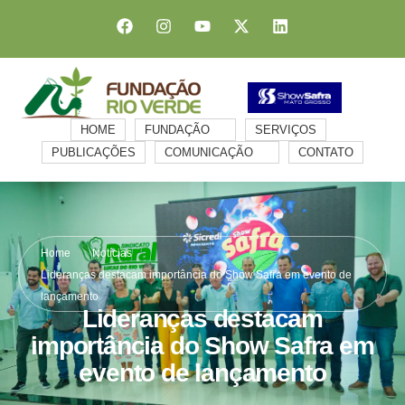
HOME
FUNDAÇÃO
SERVIÇOS
PUBLICAÇÕES
COMUNICAÇÃO
CONTATO
Home
Notícias
Lideranças destacam importância do Show Safra em evento de
lançamento
Lideranças destacam
importância do Show Safra em
evento de lançamento