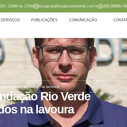
h30 / 13h00 às 17h30
recepcao@fundacaorioverde.com.br
(65) 99995-74
SERVIÇOS
PUBLICAÇÕES
COMUNICAÇÃO
CONTA
 alerta para cuidados na lavoura
undação Rio Verde
ados na lavoura