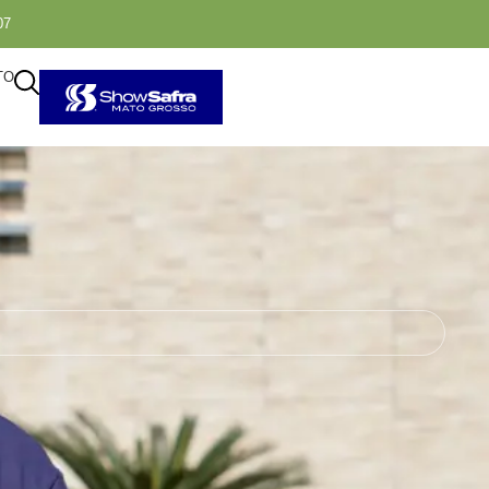
07
TO