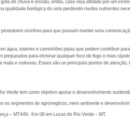
a gota de chuva e erosão, então, caso seja afetado por um incên
a qualidade biológica do solo perdendo muitos nutrientes neces
os produtores vizinhos para que possam manter uma comunicação
m água, tratores e caminhões pipas que podem contribuir par
m preparados para eliminar qualquer foco de fogo o mais rápido
 mata e rodovias. Esses são os principais pontos de atenção, tu
 Verde tem como objetivo apoiar o desenvolvimento sustentáv
todos os segmentos do agronegócio, meio ambiente e desenvolv
ança – MT449, Km 08 em Lucas do Rio Verde – MT.