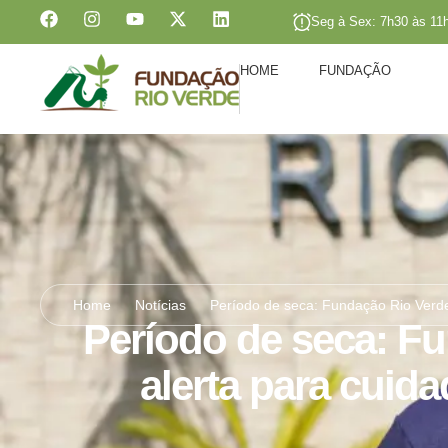
Seg à Sex: 7h30 às 11
HOME
FUNDAÇÃO
Home
Notícias
Período de seca: Fundação Rio Verde
Período de seca: F
alerta para cuid