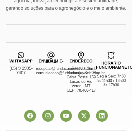
agrícola, inovação tecnológica e sustentabilidade,
gerando soluções para o agronegócio e o meio ambiente.
WHTASAPP
ENDEREÇO
ENVIE UM E-MAIL
HORÁRIO
FUNCIONAMNET
(65) 9 9995-
Rodovia da
recepcao@fundacaorioverde.com.br
7407
Mudança, Km 08
comunicacao@fundacaorioverde.com.br
Seg à Sex: 7h30
Caixa Postal 159
às 11h30 / 13h00
Lucas do Rio
às 17h30
Verde - MT
CEP: 78.460-417