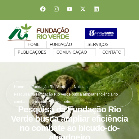
HOME
FUNDAÇÃO
SERVIÇOS
PUBLICAÇÕES
COMUNICAÇÃO
CONTATO
Home
Fundação Rio Verde
Notícias
Pesquisa da Fundação Rio Verde busca ampliar eficiência no
combate ao bicudo-do-algodoeiro
Pesquisa da Fundação Rio
Verde busca ampliar eficiência
no combate ao bicudo-do-
algodoeiro