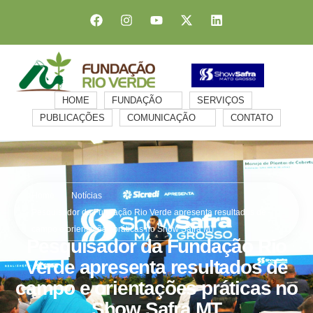
HOME
FUNDAÇÃO
SERVIÇOS
PUBLICAÇÕES
COMUNICAÇÃO
CONTATO
Home
Notícias
Pesquisador da Fundação Rio Verde apresenta resultados de
campo e orientações práticas no Show Safra MT
Pesquisador da Fundação Rio
Verde apresenta resultados de
campo e orientações práticas no
Show Safra MT