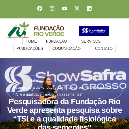
HOME
FUNDAÇÃO
SERVIÇOS
PUBLICAÇÕES
COMUNICAÇÃO
CONTATO
Home
Notícias
Pesquisadora da Fundação Rio Verde apresenta pesquisa sobre
“TSI e a qualidade fisiológica das sementes”
Pesquisadora da Fundação Rio
Verde apresenta pesquisa sobre
“TSI e a qualidade fisiológica
das sementes”