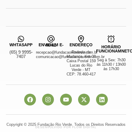
WHTASAPP
ENDEREÇO
ENVIE UM E-MAIL
HORÁRIO
FUNCIONAMNET
(65) 9 9995-
Rodovia da
recepcao@fundacaorioverde.com.br
7407
Mudança, Km 08
comunicacao@fundacaorioverde.com.br
Seg à Sex: 7h30
Caixa Postal 159
às 11h30 / 13h00
Lucas do Rio
às 17h30
Verde - MT
CEP: 78.460-417
Copyright © 2025 Fundação Rio Verde. Todos os Direitos Reservados
DESENVOLVIDO POR FLOW DIGITAL