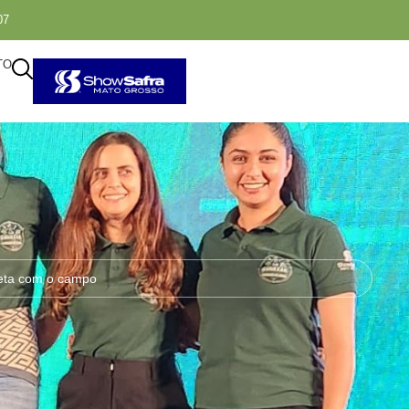
07
TO
eta com o campo