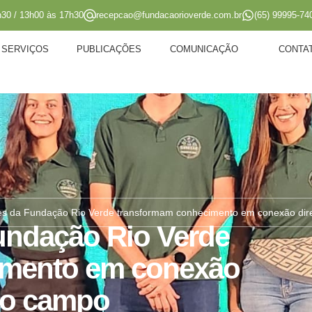
h30 / 13h00 às 17h30
recepcao@fundacaorioverde.com.br
(65) 99995-74
SERVIÇOS
PUBLICAÇÕES
COMUNICAÇÃO
CONTA
es da Fundação Rio Verde transformam conhecimento em conexão dir
undação Rio Verde
imento em conexão
 o campo