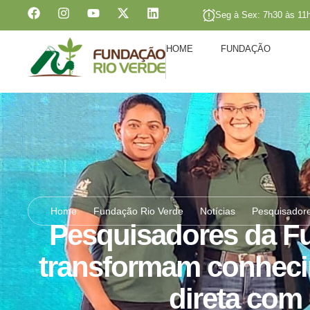
Seg à Sex: 7h30 às 11
HOME
FUNDAÇÃO
Home
Fundação Rio Verde
Notícias
Pesquisador
Pesquisadores da F
transformam conhec
direta com