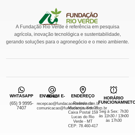
A Fundação Rio Verde é referência em pesquisa
agrícola, inovação tecnológica e sustentabilidade,
gerando soluções para o agronegócio e o meio ambiente.
WHTASAPP
ENDEREÇO
ENVIE UM E-MAIL
HORÁRIO
FUNCIONAMNET
(65) 9 9995-
Rodovia da
recepcao@fundacaorioverde.com.br
7407
Mudança, Km 08
comunicacao@fundacaorioverde.com.br
Seg à Sex: 7h30
Caixa Postal 159
às 11h30 / 13h00
Lucas do Rio
às 17h30
Verde - MT
CEP: 78.460-417